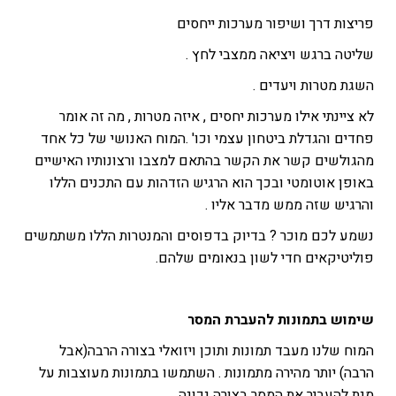
פריצות דרך ושיפור מערכות ייחסים
שליטה ברגש ויציאה ממצבי לחץ .
השגת מטרות ויעדים .
לא ציינתי אילו מערכות יחסים , איזה מטרות , מה זה אומר
פחדים והגדלת ביטחון עצמי וכו' .המוח האנושי של כל אחד
מהגולשים קשר את הקשר בהתאם למצבו ורצונותיו האישיים
באופן אוטומטי ובכך הוא הרגיש הזדהות עם התכנים הללו
והרגיש שזה ממש מדבר אליו .
נשמע לכם מוכר ? בדיוק בדפוסים והמנטרות הללו משתמשים
פוליטיקאים חדי לשון בנאומים שלהם.
שימוש בתמונות להעברת המסר
המוח שלנו מעבד תמונות ותוכן ויזואלי בצורה הרבה(אבל
הרבה) יותר מהירה מתמונות . השתמשו בתמונות מעוצבות על
מנת להעביר את המסר בצורה נכונה.