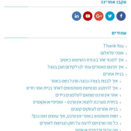
עקבו אחרינו:
LinkedIn
YouTube
Google+
Twitter
Facebook
עמודים
Thank You
אופני סלאלום
איך למכור יותר בעזרת השימוש ביוטיוב
איך תרגום מאמרים עוזר לנו לקידום תוכן בגוגל
בניית אתרים
איך לבנות בצורה נכונה סרגל ניווט באתר
איך להימנע מנטישת משתמשים לאחר בניית אתר חדש
אתר אינטרנט מותאם לטלפונים ניידים
בחירת מערכת לחנות אינטרנט – שופיפיי או ווקומרס
בניית אתרים לעסקים קטנים
חווית משתמש באתרי אינטרנט, איך עושים זאת נכון?
כל מה שרציתם לדעת על חוק הנגישות לאתרים
מה עדיף וורדפרס או וויקס