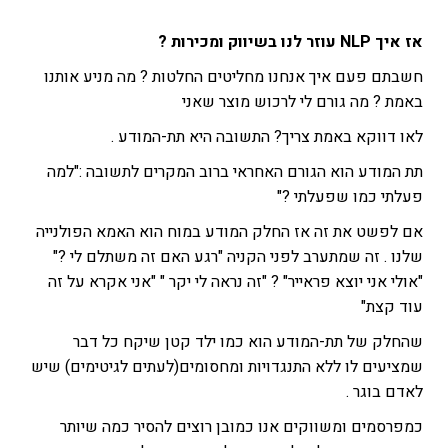
אז איך NLP עוזר לנו בשיווק ומכירות ?
חשבתם פעם איך אנחנו מחליטים החלטות ? מה מניע אותנו
באמת ? מה גורם לי לרכוש מוצר שאני
לאו דווקא באמת צריך? התשובה היא תת-המודע .
תת המודע הוא הגורם האחראי ברוב המקרים לתשובה :"למה
פעלתי כמו שפעלתי ?"
אם לפשט את זה אז החלק המודע במוח הוא האמא הפולנייה
שלנו . זה שמתערב לפני הקניה "רגע האם זה משתלם לי ?"
"אולי אני יוצא פראייר" ? "זה נראה לי יקר " "אני אקרא על זה
עוד קצת"
שהחלק של תת-המודע הוא כמו ילד קטן שיקח כל דבר
שמציעים לו ללא התנגדויות ומחסומים(לעתים לגיטימים) שיש
לאדם בוגר .
כמפרסמים ומשווקים אנו כמובן רוצים להסיר כמה שיותר