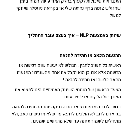
התנגדויות שיכולות לקפוץ בחלק המודע של המוח בזמן
שהגולש צופה בדף נחיתה שלי או בקריאת ניוזטלר שיווקי
למשל .
שיווק באמצעות NLP – איך בעצם עובד התהליך
המנעות מכאב או חתירה להנאה
ראשית כל חשוב להבין , הגולש לא יעשה שום רכישה או
הרשמה אלא אם כן הוא יקבל את אחד מהשניים : המנעות
מכאב כלשהו או חתירה להנאה !
הצעד הראשון של מומחי השיווק האמיתיים הינו למצוא את
הצורך של הלקוח או לייצר אותו
דגש : לרוב הימנעות מכאב תהיה חזקה יותר מהחתירה להנאה .
בני אדם לרוב לא הולכים לרופא עד שלא מרגישים כאב ,ולא
מתחילים לשמור תזונה עד שלא מרגישים שמנים .