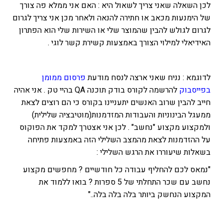
לכן השאלה שאני צריך לשאול היא : האם אני ממלא פה צורך
של הימנעות מכאב או חתירה להנאה ולאחר מכן אני צריך לגרום
לגרום לגולש להבין שהמוצר שלי או השירות שלי הוא הפתרון
האידיאלי למילוי הצורך באמצעות קשירת קשר לוגי .
לדוגמא : נניח שאני ארצה לנסח מודעת
פרסום ממומן
בפייסבוק
להרשמה לקורס בודק תוכנה QA בהיי טק . אני אהיה
חייב להבין שרוב האנשים יתעניינו בקורס כי הם רוצים לצאת
ממעגל הבינוניות והעבודות המזדמנות(מוטיבציה שלילית)
ולמקצוע מקצוע "נחשב" . לכן אני אצטרך למקד את הפוקוס
על ההזדמנות לצאת מהמצב השלילי הזה באמצעות פתיחה
בשאלות שיעוררו את הרגש השלילי :
"נמאס לכם להחליף עבודה כל חודשיים ? מחפשים מקצוע
נחשב עם שכר התחלתי של 5 ספרות ? בואו ללמוד את
המקצוע הנחשק ביותר בלה בלה בלה.."