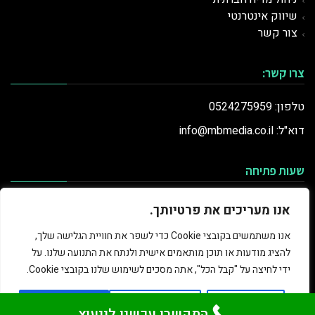
שיווק אינטרנטי
צור קשר
צרו קשר:
טלפון: 0524275959
דוא"ל: info@mbmedia.co.il
שעות פתיחה
ראשון
9:00-20:00
אנו מעריכים את פרטיותך.
שני
9:00-20:00
אנו משתמשים בקובצי Cookie כדי לשפר את חוויית הגלישה שלך,
שלישי
9:00-20:00
להציג מודעות או תוכן מותאמים אישית ולנתח את התנועה שלנו. על
רביעי
9:00-20:00
ידי לחיצה על "קבל הכל", אתה מסכים לשימוש שלנו בקובצי Cookie.
חמישי
9:00-20:00
שישי
9:00-16:00
התאם
דחה הכל
קבל הכל
שבת
סגור
התקשרו עכשיו לייעוץ