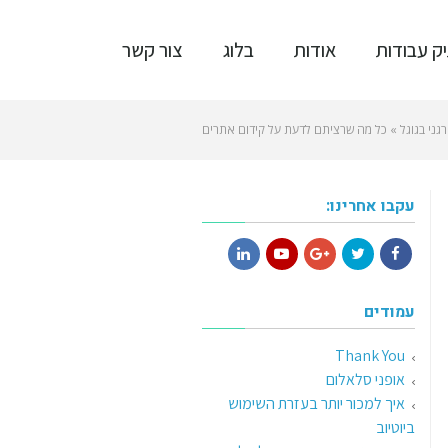
ק עבודות
אודות
בלוג
צור קשר
גני בגוגל
»
כל מה שרציתם לדעת על קידום אתרים
עקבו אחרינו:
LinkedIn
YouTube
Google+
Twitter
Facebook
עמודים
Thank You
אופני סלאלום
איך למכור יותר בעזרת השימוש
ביוטיוב