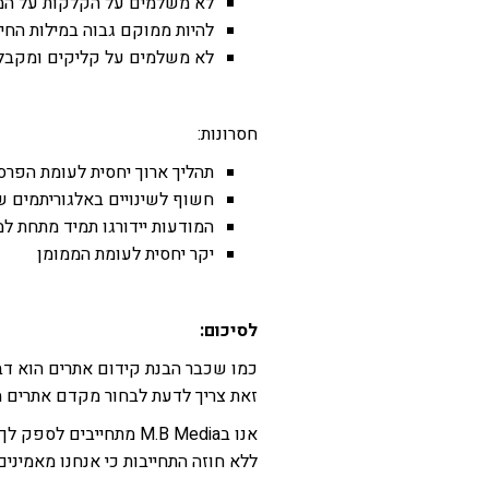
לא משלמים על הקלקות על המ
להיות ממוקם גבוה במילות החי
לא משלמים על קליקים ומקבלי
חסרונות:
תהליך ארוך יחסית לעומת הפרסום הממומן(בין 3 ח
חשוף לשינויים באלגוריתמים של
המודעות יידורגו תמיד מתחת ל
יקר יחסית לעומת הממומן
לסיכום:
כמו שכבר הבנת קידום אתרים הוא ד
זאת צריך לדעת לבחור מקדם אתרים מנ
אנו בM.B Media מתחייבי
ללא חוזה התחייבות כי אנחנו מאמיני