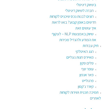
בשיווק דיגיטלי
חברה לשיווק דיגיטלי
רוצים לבנות נכס שיכניס לקוחות
חדשים באופן קבוע? בואו לראות
איך עושים זאת​
שיווק באמצעות NLP – לעקוף
את המודע ולהגדיל מכירות
תיק עבודות
הגג האיטלקי
מאיירס חנות נעליים
סלים סקין
עופר שף
פאר אנפון
פרגולייט
קיורר ג'קסון
תמיכה תכנית ושירות לקוחות
לאתרים