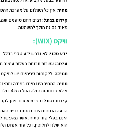
להיעזר בבעל מקצוע, או לנסות בעצמ
מחיר:
אין כל תשלום על מערכת ההפעל
קידום בגוגל:
רבים היום טוענים שמבח
מאוד גם זה הולך להשתנות.
וויקס (WIX):
ידע טכני:
לא נדרש ידע טכני בכלל.
עיצוב:
עשרות תבניות בעלות עיצוב מד
תמיכה:
ללקוחות פרימיום יש לוויקס ת
מחיר:
המחיר הינו חינם במידה ותרצו א
וללא פרסומות עולה החל מ 4.5 דולר בחודש, עם התחייבות לשנה.
קידום בגוגל:
כפי שאמרנו, ניתן לקדם
הדעה הרווחת היום בתחום בניית האת
הינם בעלי קוד פתוח, אשר מאפשר לנ
הוא שלנו לחלוטין, וכל עוד אנחנו תל