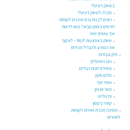
בשיווק דיגיטלי
חברה לשיווק דיגיטלי
רוצים לבנות נכס שיכניס לקוחות
חדשים באופן קבוע? בואו לראות
איך עושים זאת​
שיווק באמצעות NLP – לעקוף
את המודע ולהגדיל מכירות
תיק עבודות
הגג האיטלקי
מאיירס חנות נעליים
סלים סקין
עופר שף
פאר אנפון
פרגולייט
קיורר ג'קסון
תמיכה תכנית ושירות לקוחות
לאתרים