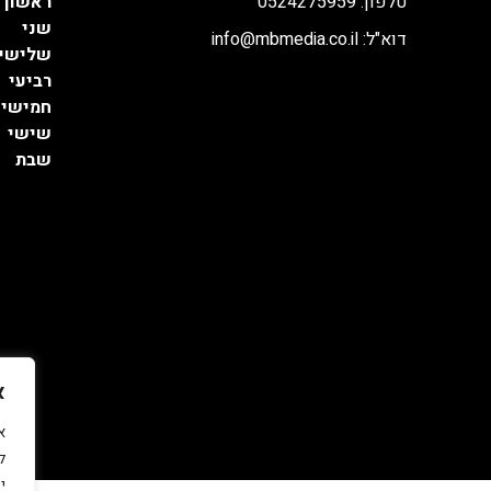
טלפון: 0524275959
ראשון
שני
דוא"ל: info@mbmedia.co.il
שלישי
רביעי
חמישי
שישי
שבת
א
ל
י