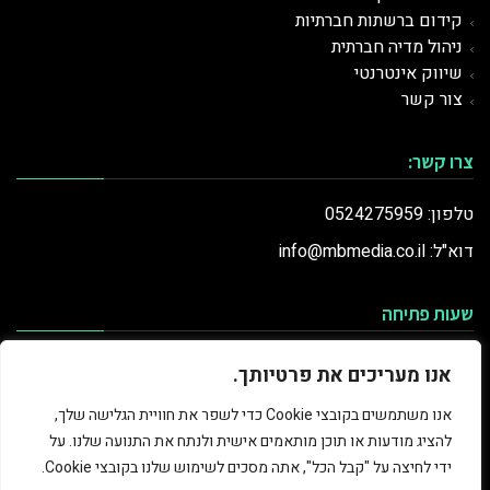
קידום ברשתות חברתיות
ניהול מדיה חברתית
שיווק אינטרנטי
צור קשר
צרו קשר:
טלפון: 0524275959
דוא"ל: info@mbmedia.co.il
שעות פתיחה
ראשון
9:00-20:00
אנו מעריכים את פרטיותך.
שני
9:00-20:00
אנו משתמשים בקובצי Cookie כדי לשפר את חוויית הגלישה שלך,
שלישי
9:00-20:00
להציג מודעות או תוכן מותאמים אישית ולנתח את התנועה שלנו. על
רביעי
9:00-20:00
ידי לחיצה על "קבל הכל", אתה מסכים לשימוש שלנו בקובצי Cookie.
חמישי
9:00-20:00