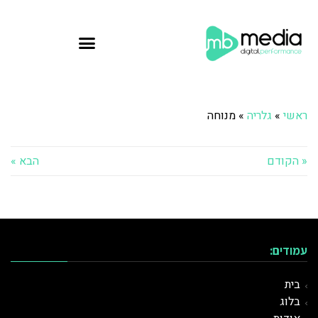
ראשי
»
גלריה
»
מנוחה
« הקודם
הבא »
עמודים:
בית
בלוג