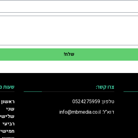
שלח!
צרו קשר:
שעות פ
טלפון: 0524275959
ראשון
שני
דוא"ל: info@mbmedia.co.il
שלישי
רביעי
חמישי