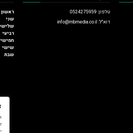
טלפון: 0524275959
ראשון
שני
דוא"ל: info@mbmedia.co.il
שלישי
רביעי
חמישי
שישי
שבת
א
ל
י