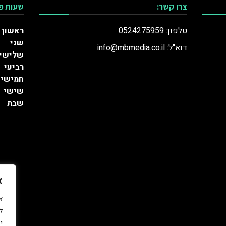
צרו קשר:
שעות פ
טלפון: 0524275959
ראשון
שני
דוא"ל: info@mbmedia.co.il
שלישי
רביעי
חמישי
שישי
שבת
א
ל
י