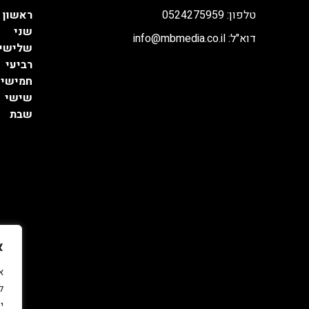
טלפון: 0524275959
ראשון
שני
דוא"ל: info@mbmedia.co.il
שלישי
רביעי
חמישי
שישי
שבת
א
ל
י