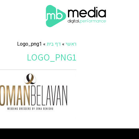
ראשי
»
דף בית
»
Logo_png1
LOGO_PNG1