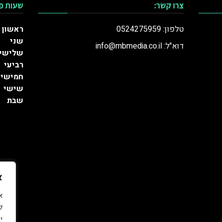
צרו קשר:
שעות פ
טלפון: 0524275959
ראשון
שני
דוא"ל: info@mbmedia.co.il
שלישי
רביעי
חמישי
שישי
שבת
א
ל
י