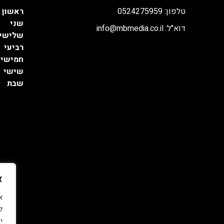
טלפון: 0524275959
ראשון
שני
דוא"ל: info@mbmedia.co.il
שלישי
רביעי
חמישי
שישי
שבת
א
ל
י